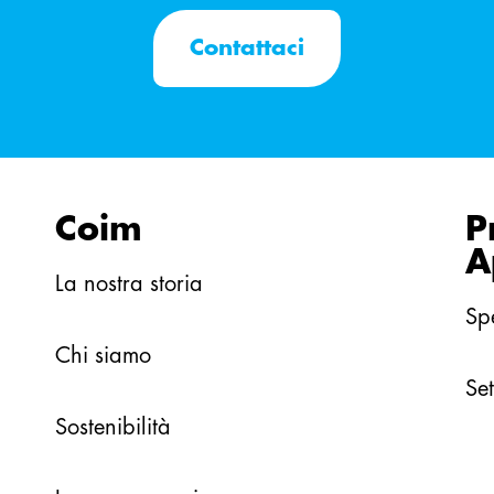
Contattaci
Coim
P
A
La nostra storia
Sp
Chi siamo
Set
Sostenibilità