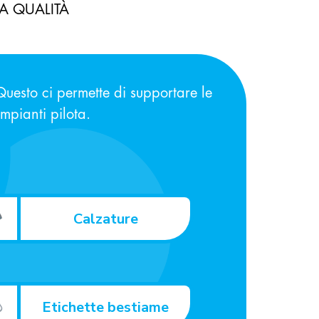
A QUALITÀ
uesto ci permette di supportare le
 impianti pilota.
Calzature
Etichette bestiame