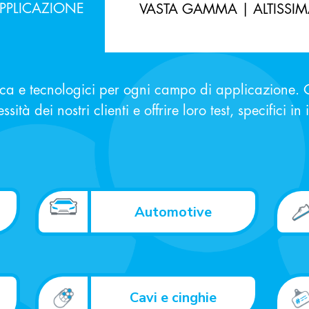
PPLICAZIONE
VASTA GAMMA | ALTISSIM
rca e tecnologici per ogni campo di applicazione. Q
sità dei nostri clienti e offrire loro test, specifici in
Automotive
Cavi e cinghie