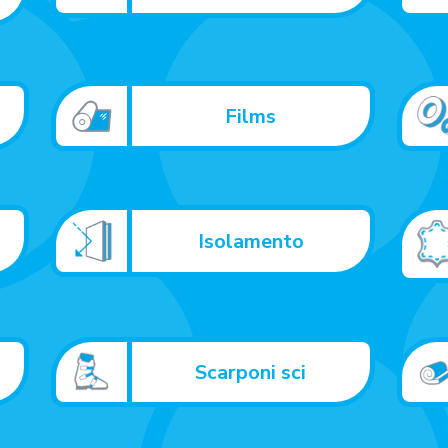
Films
Isolamento
i
Scarponi sci