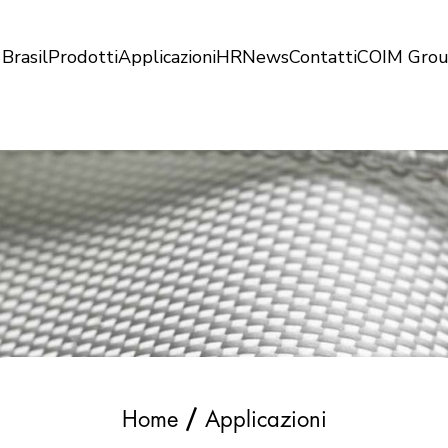
Brasil
Prodotti
Applicazioni
HR
News
Contatti
COIM Gro
/
Home
Applicazioni