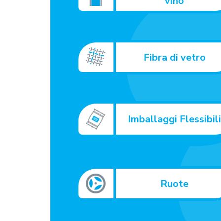
vino
Fibra di vetro
Imballaggi Flessibil
Ruote