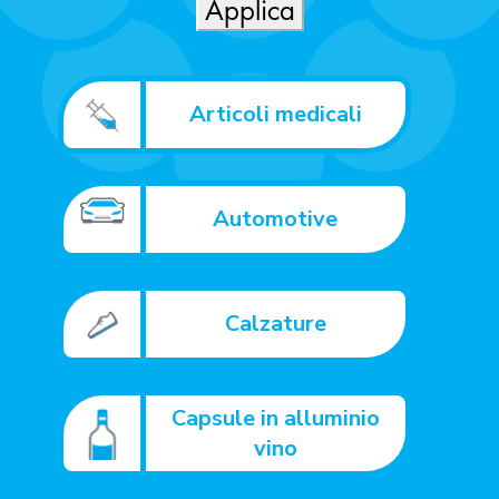
Articoli medicali
Automotive
Calzature
Capsule in alluminio
vino