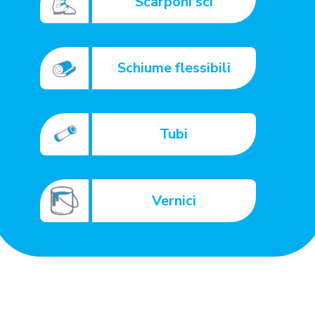
Scarponi sci
Schiume flessibili
Tubi
Vernici