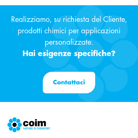
Realizziamo, su richiesta del Cliente,
prodotti chimici per applicazioni
personalizzate.
Hai esigenze specifiche?
Contattaci